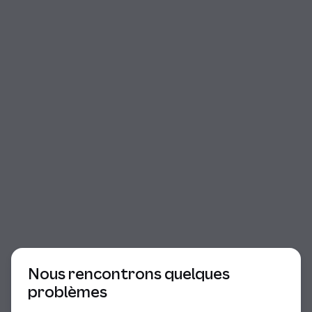
Début du dialogue
Nous rencontrons quelques
problèmes